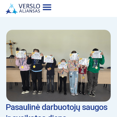
Apie Mus
Pasaulinė darbuotojų saugos