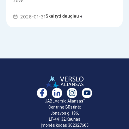
2025“....
Skaityti daugiau
2026-01-31
UAB „Verslo Aljansas“
Centrinė Būstinė:
Jonavos g. 196,
LT-44132 Kaunas
Įmonės kodas 302327605