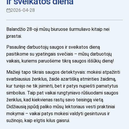
ir sveikatos diena
2026-04-28
Balandžio 28-oji mūsų biuruose šurmuliavo kitaip nei
įprastai.
Pasaulinę darbuotojų saugos ir sveikatos dieną
pasitikome su ypatingais svečiais – mūsų darbuotojų
vaikais, kuriems paruošėme tikrą saugos iššūkių dieną!
Mažieji tapo tikrais saugos detektyvais: mokėsi atpažinti
svarbiausius ženklus, žaidė azartišką atminties žaidimą,
kur turėjo ne tik įsiminti, bet ir patys nupiešti pamatytus
simbolius. Taip pat vaikai rungtyniavo rūšiuodami saugos
ženklus, kad kiekvienas rastų savo teisingą vietą.
Didžiausią įspūdį paliko mūsų lektoriaus vesti praktiniai
mokymai – vaikai patys mokėsi valdyti gesintuvus ir
sužinojo, kaip elgtis kilus gaisrui.