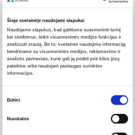
Šioje svetainėje naudojami slapukai
Naudojame slapukus, kad galėtume suasmeninti turinį
bei skelbimus, teikti visuomeninės medijos funkcijas ir
analizuoti srautą. Be to, svetainės naudojimo informaciją
„Darbuotojų sauga ir sveikata EXPO
bendriname su visuomeninės medijos, reklamavimo ir
2025“
analizės partneriais, kurie gali ją pridėti prie kitos jūsų
pateiktos arba naudojant paslaugas surinktos
Šių metų parodoje „Darbuotojų sauga ir sveikata
informacijos.
EXPO“ mūsų komanda aktyviai dalyvavo pristatant
naujausius darbuotojų saugos ir sveikatos (DSS)
sprendimus....
Sutikimo
Būtini
pasirinkimas
Skaityti daugiau
2026-01-10
Nuostatos