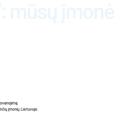
: mūsų įmonė –
ovanojimą.
ančių įmonių Lietuvoje.