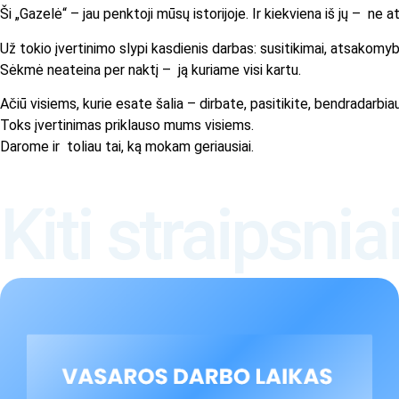
Ši „Gazelė“ – jau penktoji mūsų istorijoje. Ir kiekviena iš jų – ne 
Už tokio įvertinimo slypi kasdienis darbas: susitikimai, atsakomyb
Sėkmė neateina per naktį – ją kuriame visi kartu.
Ačiū visiems, kurie esate šalia – dirbate, pasitikite, bendradarbia
Toks įvertinimas priklauso mums visiems.
Darome ir toliau tai, ką mokam geriausiai.
Kiti straipsnia