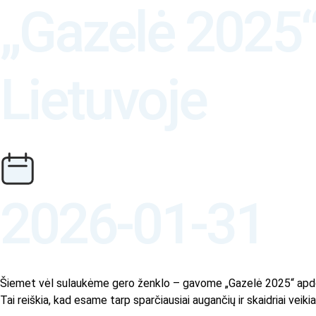
„Gazelė 2025“
Lietuvoje
2026-01-31
Šiemet vėl sulaukėme gero ženklo – gavome „Gazelė 2025“ apd
Tai reiškia, kad esame tarp sparčiausiai augančių ir skaidriai veiki