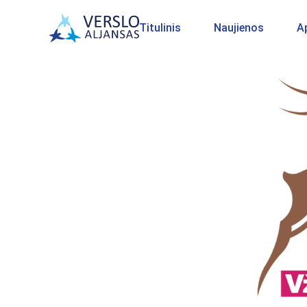
Titulinis
Naujienos
A