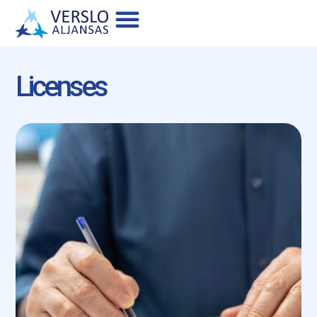
About Us
Licenses