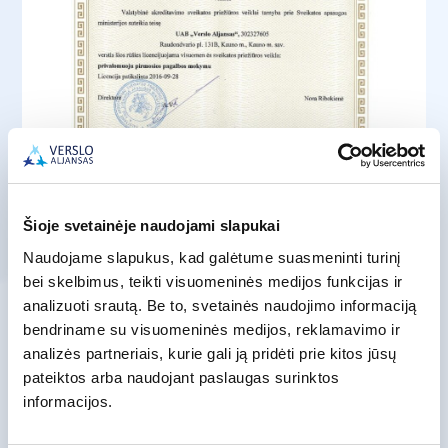
Šioje svetainėje naudojami slapukai
Naudojame slapukus, kad galėtume suasmeninti turinį
bei skelbimus, teikti visuomeninės medijos funkcijas ir
analizuoti srautą. Be to, svetainės naudojimo informaciją
bendriname su visuomeninės medijos, reklamavimo ir
Conduct Formal Professional
analizės partneriais, kurie gali ją pridėti prie kitos jūsų
Education
pateiktos arba naudojant paslaugas surinktos
informacijos.
Formal vocational training.