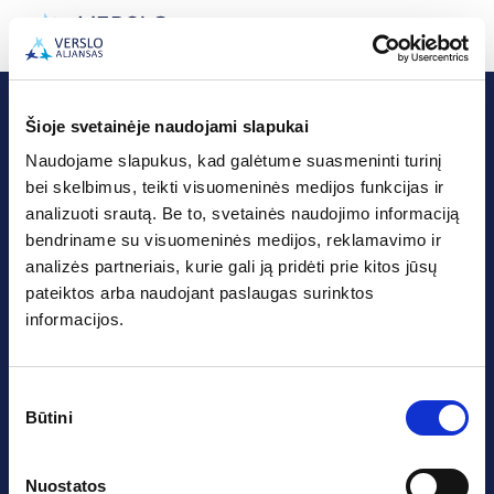
Apie Mus
Šioje svetainėje naudojami slapukai
Naudojame slapukus, kad galėtume suasmeninti turinį
bei skelbimus, teikti visuomeninės medijos funkcijas ir
analizuoti srautą. Be to, svetainės naudojimo informaciją
bendriname su visuomeninės medijos, reklamavimo ir
analizės partneriais, kurie gali ją pridėti prie kitos jūsų
pateiktos arba naudojant paslaugas surinktos
UAB „Verslo Aljansas“
Centrinė Būstinė:
informacijos.
Jonavos g. 196,
LT-44132 Kaunas
Įmonės kodas 302327605
Sutikimo
PVM kodas LT100005842814
Būtini
pasirinkimas
A.s. LT15 7300 0101 1498 8727
„Swedbank“ AB
Klientų aptarnavimo darbo laikas
Nuostatos