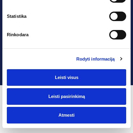
I-V: 08:00–17:00 val.
Bendraukime:
info@versloaljansas.lt
Statistika
Titulinis
Karjera
Naujienos
Kontaktai
Rinkodara
Apie mus
Sauga.lt
Licencijos
© 2026 UAB Verslo Aljansas
Rodyti informaciją
Privatumo politika
Sprendimas:
AD FA CE
Leisti visus
Leisti pasirinkimą
Atmesti