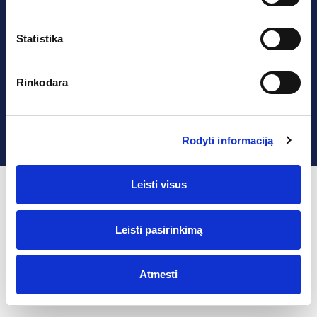
Titulinis
Karjera
Naujienos
Kontaktai
Statistika
Apie mus
Sauga.lt
Licencijos
Tinklaraštis
Rinkodara
© 2026 UAB Verslo Aljansas
Privatumo politika
Sprendimas:
AD FA CE
Rodyti informaciją
Leisti visus
Leisti pasirinkimą
Atmesti