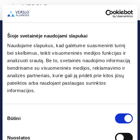
Apie Mus
Šioje svetainėje naudojami slapukai
Naudojame slapukus, kad galėtume suasmeninti turinį
bei skelbimus, teikti visuomeninės medijos funkcijas ir
analizuoti srautą. Be to, svetainės naudojimo informaciją
UAB „Verslo Aljansas“
bendriname su visuomeninės medijos, reklamavimo ir
Centrinė Būstinė:
analizės partneriais, kurie gali ją pridėti prie kitos jūsų
Jonavos g. 196,
pateiktos arba naudojant paslaugas surinktos
LT-44132 Kaunas
informacijos.
Įmonės kodas 302327605
PVM kodas LT100005842814
A.s. LT15 7300 0101 1498 8727
Sutikimo
„Swedbank“ AB
Būtini
Klientų aptarnavimo darbo laikas
pasirinkimas
I-V: 08:00–17:00 val.
Bendraukime:
Nuostatos
info@versloaljansas.lt